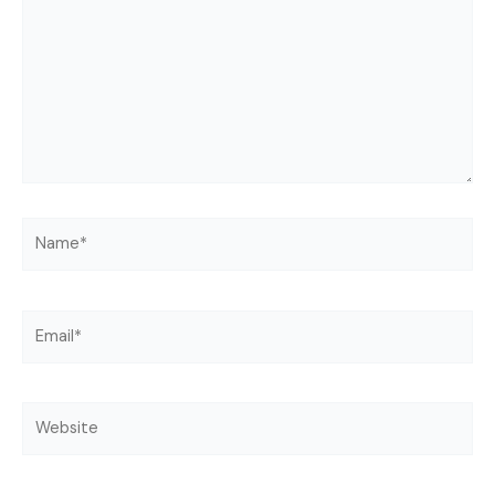
Name*
Email*
Website