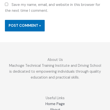
Save my name, email, and website in this browser for
the next time I comment.
About Us
Machoge Technical Training Institute and Driving School
is dedicated to empowering individuals through quality
education and practical skills.
Useful Links
Home Page
About