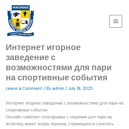
Skip
to
content
Интернет игорное
заведение с
возможностями для пари
на спортивные события
Leave a Comment
/ By
admin
/
July 18, 2025
Интернет игорное заведение с возможностями для пари на
спортивные события
Онлайн гэмблинг-платформы с опциями для пари на
атлетику манят взоры игроков, стремящихся сочетать