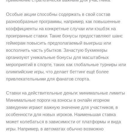
применение стратегически важным для участника.
Особые акции способны содержать в свой состав
разнообразные программы, например, как повышенные
коэффициенты на конкретные случаи или кэшбэк на
проигранные ставки. Такие бонусы предоставляют шанс
геймерам повысить предполагаемый выигрыш или
восполнить часть убытков. Зачастую букмекеры
организуют уникальные бонусы для масштабных
мероприятий в спорте, таких как глобальные турниры или
олимпийские игры, что делает беттинг ещё более
привлекательными для фанатов спорта.
Ставки на действительные деньги: минимальные лимиты
Минимальные пороги на взносы в онлайн игорном
заведении играют важную значение для участников, в
особенности для новых игроков. Наименьшая ставка
может колебаться в зависимости от платформы и вида
игры. Например, в автоматах обычно возможно