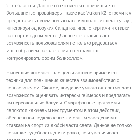
2-х областей. Данное объясняется с причиной, что
большинство провайдеры, такие как Vulkan KZ, стремятся
предоставить своим пользователям полный спектр услуг,
интегрируя одноруких бандитов, игры с картами и ставки
на спорт в одном месте. Данное сочетание дает
возможность пользователям не только радоваться
многообразием развлечений, но и грамотно
контролировать своим банкроллом.
Нынешние интернет-площадки активно применяют
техники для повышения качества взаимодействия с
пользователем. Скажем, введение умного алгоритма дает
возможность оценивать интересы геймеров и предлагать
им персональные бонусы. Смартфонные программы
являются ключевым инструментом в этом действии,
обеспечивая подключение к игорным заведениям и
ставкам на спорт из любой части света. Данное не только
повышает удобность для игроков, но и увеличивает