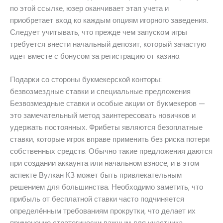
по этой ссылке, юзер оканчивает этап учета и
приобретает вход ко каждым опциям игорного заведения.
Следует учитывать, что прежде чем запуском игры
требуется внести начальный депозит, который зачастую
идет вместе с бонусом за регистрацию от казино.
Подарки со стороны букмекерской конторы:
безвозмездные ставки и специальные предложения
Безвозмездные ставки и особые акции от букмекеров —
это замечательный метод заинтересовать новичков и
удержать постоянных. Фрибеты являются безоплатные
ставки, которые игрок вправе применить без риска потери
собственных средств. Обычно такие предложения даются
при создании аккаунта или начальном взносе, и в этом
аспекте Вулкан КЗ может быть привлекательным
решением для большинства. Необходимо заметить, что
прибыль от бесплатной ставки часто подчиняется
определённым требованиям прокрутки, что делает их